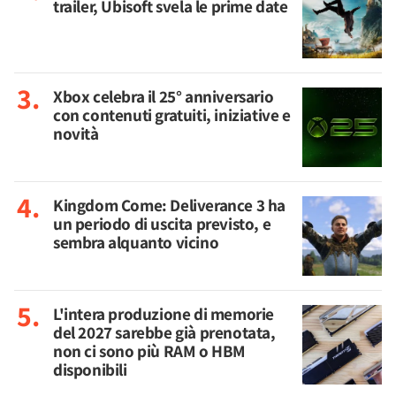
trailer, Ubisoft svela le prime date
Xbox celebra il 25° anniversario
con contenuti gratuiti, iniziative e
novità
Kingdom Come: Deliverance 3 ha
un periodo di uscita previsto, e
sembra alquanto vicino
L'intera produzione di memorie
del 2027 sarebbe già prenotata,
non ci sono più RAM o HBM
disponibili