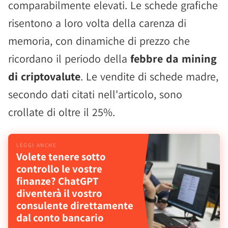
comparabilmente elevati. Le schede grafiche
risentono a loro volta della carenza di
memoria, con dinamiche di prezzo che
ricordano il periodo della
febbre da mining
di criptovalute
. Le vendite di schede madre,
secondo dati citati nell'articolo, sono
crollate di oltre il 25%.
Volete tenere sotto
controllo le vostre
finanze? ChatGPT
diventerà il vostro
consulente direttamente
dal conto bancario