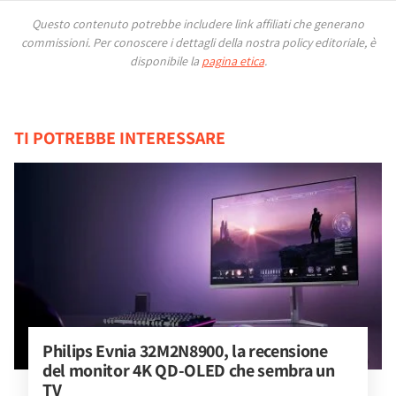
Questo contenuto potrebbe includere link affiliati che generano
commissioni.
Per conoscere i dettagli della nostra policy editoriale, è
disponibile la
pagina etica
.
TI POTREBBE INTERESSARE
Philips Evnia 32M2N8900, la recensione 
del monitor 4K QD-OLED che sembra un 
TV