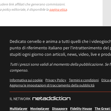
ere link affiliati che generano commissioni.
 policy editoriale, è disponibile la
pagina etica
.
Dedicato cervello e anima a tutti quelli che i videogiochi
punto di riferimento italiano per l'intrattenimento del 
stupiti ogni giorno con articoli, news, video, live e prod
Tutti i prezzi sono validi al momento della pubblicazione. Se 
compenso.
Informativa sui cookie
Privacy Policy
Termini e condizioni
Etica 
Aggiorna le impostazioni di tracciamento della pubblicità
IL NETWORK
Multiplayer
Movieplayer
Dissapore
Fidelity House
The Great