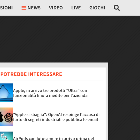
SIONI
NEWS
VIDEO
LIVE
GIOCHI
I POTREBBE INTERESSARE
Apple, in arrivo tre prodotti “Ultra” con
funzionalità finora inedite per l’azienda
"Apple si sbaglia": OpenAI respinge l'accusa di
furto di segreti industriali e pubblica le email
AirPods con fotocamere in arrivo prima del