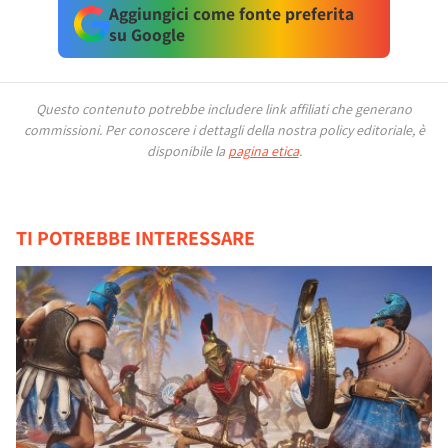
Aggiungici come fonte preferita
su Google
Questo contenuto potrebbe includere link affiliati che generano
commissioni.
Per conoscere i dettagli della nostra policy editoriale, è
disponibile la
pagina etica
.
TI POTREBBE INTERESSARE