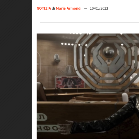
NOTIZIA
di
Marie Armondi
—
10/01/2023