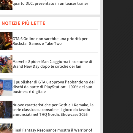
quarto DLC, presentato in un teaser trailer
 NOTIZIE PIÙ LETTE
GTA 6 Online non sarebbe una priorità per
Rockstar Games e Take-Two
Marvel's Spider-Man 2 aggiorna il costume di
Brand New Day dopo le critiche dei fan
Il publisher di GTA 6 approva l'abbandono dei
dischi da parte di PlayStation: il 90% del suo
business è digitale
Nuove caratteristiche per Gothic 1 Remake, la
serie classica su console e il gioco da tavolo
annunciati nel THQ Nordic Showcase 2026
Final Fantasy Resonance mostra il Warrior of