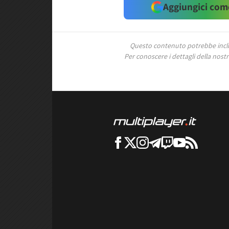
Aggiungici come
Questo contenuto potrebbe includ
Per conoscere i dettagli della nostra