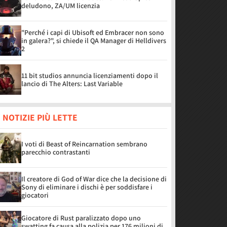
deludono, ZA/UM licenzia
"Perché i capi di Ubisoft ed Embracer non sono
in galera?", si chiede il QA Manager di Helldivers
2
11 bit studios annuncia licenziamenti dopo il
lancio di The Alters: Last Variable
 NOTIZIE PIÙ LETTE
I voti di Beast of Reincarnation sembrano
parecchio contrastanti
Il creatore di God of War dice che la decisione di
Sony di eliminare i dischi è per soddisfare i
giocatori
Giocatore di Rust paralizzato dopo uno
swatting fa causa alla polizia per 176 milioni di