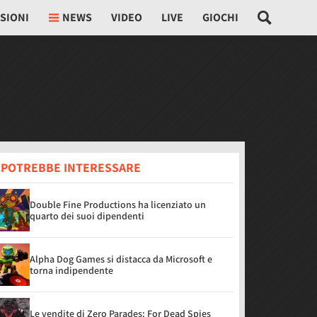
SIONI
NEWS
VIDEO
LIVE
GIOCHI
I POTREBBE INTERESSARE
Double Fine Productions ha licenziato un
quarto dei suoi dipendenti
Alpha Dog Games si distacca da Microsoft e
torna indipendente
Le vendite di Zero Parades: For Dead Spies