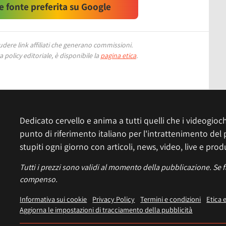
 fonte preferita su Google
ere link affiliati che generano commissioni.
 policy editoriale, è disponibile la
pagina etica
.
Dedicato cervello e anima a tutti quelli che i videogiochi
punto di riferimento italiano per l'intrattenimento del 
stupiti ogni giorno con articoli, news, video, live e prod
Tutti i prezzi sono validi al momento della pubblicazione. Se 
compenso.
Informativa sui cookie
Privacy Policy
Termini e condizioni
Etica 
Aggiorna le impostazioni di tracciamento della pubblicità