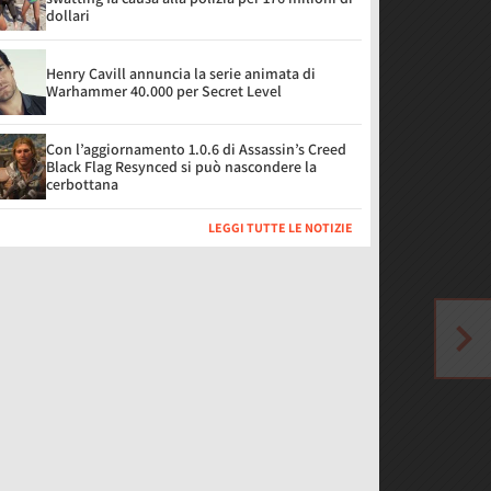
dollari
Henry Cavill annuncia la serie animata di
Warhammer 40.000 per Secret Level
Con l’aggiornamento 1.0.6 di Assassin’s Creed
Black Flag Resynced si può nascondere la
cerbottana
LEGGI TUTTE LE NOTIZIE