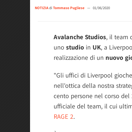
NOTIZIA
di
Tommaso Pugliese
—
01/06/2020
Avalanche Studios
, il team 
uno
studio
in
UK
, a Liverpo
realizzazione di un
nuovo gi
"Gli uffici di Liverpool gioc
nell'ottica della nostra strate
cento persone nel corso del 
ufficiale del team, il cui ulti
RAGE 2
.