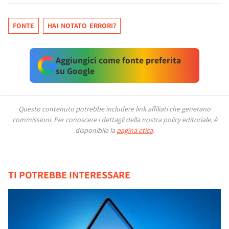
FONTE
HAI NOTATO ERRORI?
Aggiungici come fonte preferita
su Google
Questo contenuto potrebbe includere link affiliati che generano
commissioni.
Per conoscere i dettagli della nostra policy editoriale, è
disponibile la
pagina etica
.
TI POTREBBE INTERESSARE