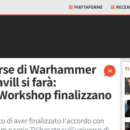
PIATTAFORME
RECEN
verse di Warhammer
T
35
ill si farà:
orkshop finalizzano
di aver finalizzato l'accordo con
m e serie TV basate sull'universo di