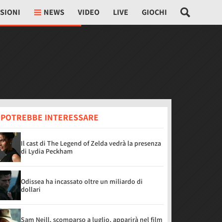
SIONI
NEWS
VIDEO
LIVE
GIOCHI
I POTREBBE INTERESSARE
Il cast di The Legend of Zelda vedrà la presenza
di Lydia Peckham
Odissea ha incassato oltre un miliardo di
dollari
Sam Neill, scomparso a luglio, apparirà nel film