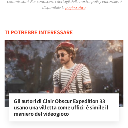
commissioni.
Per conoscere i dettagli della nostra policy editoriale, è
disponibile la
pagina etica
.
TI POTREBBE INTERESSARE
Gli autori di Clair Obscur Expedition 33 
usano una villetta come uffici: è simile il 
maniero del videogioco