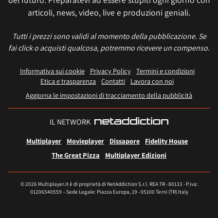
articoli, news, video, live e produzioni geniali.
Tutti i prezzi sono validi al momento della pubblicazione. Se
fai click o acquisti qualcosa, potremmo ricevere un compenso.
Informativa sui cookie
Privacy Policy
Termini e condizioni
Etica e trasparenza
Contatti
Lavora con noi
Aggiorna le impostazioni di tracciamento della pubblicità
IL NETWORK
Multiplayer
Movieplayer
Dissapore
Fidelity House
The Great Pizza
Multiplayer Edizioni
© 2026 Multiplayer.it è di proprietà di NetAddiction S.r.l. REA TR - 80133 - P.iva:
01206540559 – Sede Legale: Piazza Europa, 19 - 05100 Terni (TR) Italy