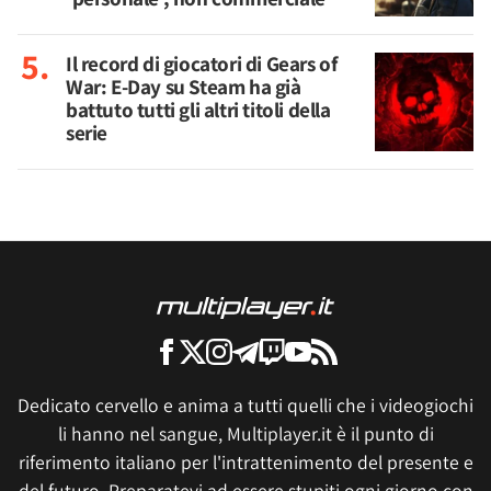
Il record di giocatori di Gears of
War: E-Day su Steam ha già
battuto tutti gli altri titoli della
serie
Dedicato cervello e anima a tutti quelli che i videogiochi
li hanno nel sangue, Multiplayer.it è il punto di
riferimento italiano per l'intrattenimento del presente e
del futuro. Preparatevi ad essere stupiti ogni giorno con