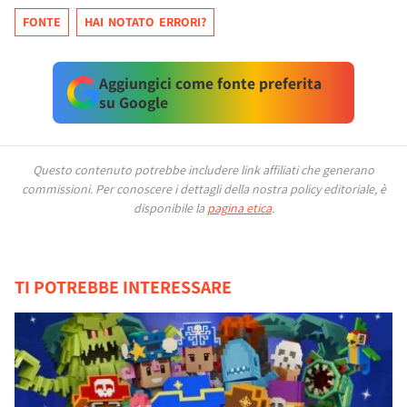
FONTE
HAI NOTATO ERRORI?
Aggiungici come fonte preferita
su Google
Questo contenuto potrebbe includere link affiliati che generano
commissioni.
Per conoscere i dettagli della nostra policy editoriale, è
disponibile la
pagina etica
.
TI POTREBBE INTERESSARE