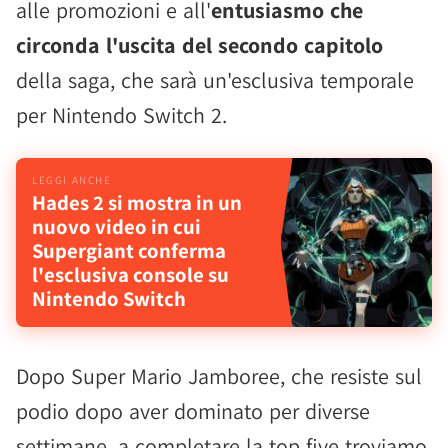
alle promozioni e all'
entusiasmo che
circonda l'uscita del secondo capitolo
della saga, che sarà un'esclusiva temporale
per Nintendo Switch 2.
Hades 2 si mostra in un
nuovo video in cui
Supergiant conferma
l'esclusiva console su
Nintendo Switch
Dopo Super Mario Jamboree, che resiste sul
podio dopo aver dominato per diverse
settimane, a completare la top five troviamo