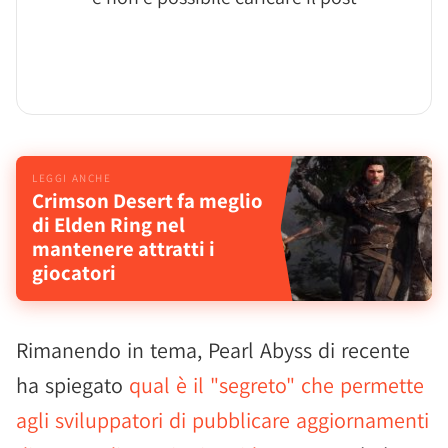
Crimson Desert fa meglio
di Elden Ring nel
mantenere attratti i
giocatori
Rimanendo in tema, Pearl Abyss di recente
ha spiegato
qual è il "segreto" che permette
agli sviluppatori di pubblicare aggiornamenti