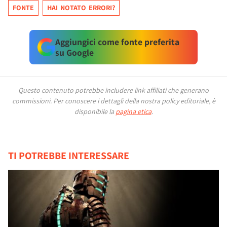
FONTE
HAI NOTATO ERRORI?
Aggiungici come fonte preferita
su Google
Questo contenuto potrebbe includere link affiliati che generano
commissioni.
Per conoscere i dettagli della nostra policy editoriale, è
disponibile la
pagina etica
.
TI POTREBBE INTERESSARE