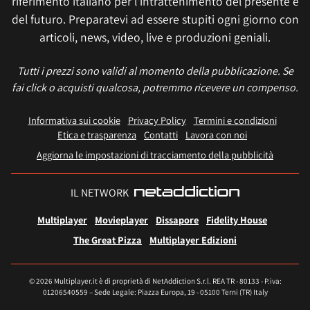
riferimento italiano per l'intrattenimento del presente e
del futuro. Preparatevi ad essere stupiti ogni giorno con
articoli, news, video, live e produzioni geniali.
Tutti i prezzi sono validi al momento della pubblicazione. Se
fai click o acquisti qualcosa, potremmo ricevere un compenso.
Informativa sui cookie
Privacy Policy
Termini e condizioni
Etica e trasparenza
Contatti
Lavora con noi
Aggiorna le impostazioni di tracciamento della pubblicità
IL NETWORK
Multiplayer
Movieplayer
Dissapore
Fidelity House
The Great Pizza
Multiplayer Edizioni
© 2026 Multiplayer.it è di proprietà di NetAddiction S.r.l. REA TR - 80133 - P.iva:
01206540559 – Sede Legale: Piazza Europa, 19 - 05100 Terni (TR) Italy