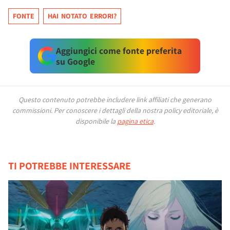
FONTE
HAI NOTATO ERRORI?
Aggiungici come fonte preferita
su Google
Questo contenuto potrebbe includere link affiliati che generano
commissioni.
Per conoscere i dettagli della nostra policy editoriale, è
disponibile la
pagina etica
.
TI POTREBBE INTERESSARE