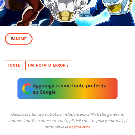
#
ANIME
FONTE
HAI NOTATO ERRORI?
Aggiungici come fonte preferita
su Google
Questo contenuto potrebbe includere link affiliati che generano
commissioni.
Per conoscere i dettagli della nostra policy editoriale, è
disponibile la
pagina etica
.