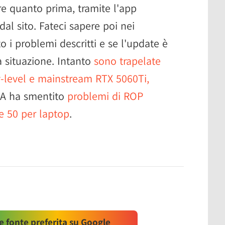
are quanto prima, tramite l'app
al sito. Fateci sapere poi nei
 i problemi descritti e se l'update è
la situazione. Intanto
sono trapelate
y-level e mainstream RTX 5060Ti,
A ha smentito
problemi di ROP
e 50 per laptop
.
 fonte preferita su Google