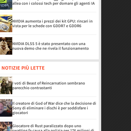
allea con i colossi tech per domare gli agenti IA
NVIDIA aumenta i prezzi dei kit GPU: rincari in
vista per le schede con GDDR7 e GDDR6
NVIDIA DLSS 5 è stato presentato con una
nuova demo che ne rivela il funzionamento
 NOTIZIE PIÙ LETTE
I voti di Beast of Reincarnation sembrano
parecchio contrastanti
Il creatore di God of War dice che la decisione di
Sony di eliminare i dischi è per soddisfare i
giocatori
Giocatore di Rust paralizzato dopo uno
swatting fa causa alla polizia per 176 milioni di