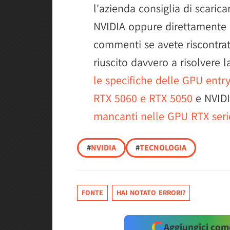
l'azienda consiglia di scaric
NVIDIA oppure direttamente d
commenti se avete riscontrato
riuscito davvero a risolvere 
le specifiche delle GPU entr
RTX 5060 e RTX 5050
e NVIDI
mancanti nelle GPU RTX seri
#
NVIDIA
#
TECNOLOGIA
FONTE
HAI NOTATO ERRORI?
Aggiungici come