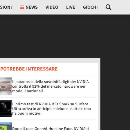
SIONI
NEWS
VIDEO
LIVE
GIOCHI
I POTREBBE INTERESSARE
Il paradosso della sovranità digitale: NVIDIA
controlla il 92% del mercato hardware nei
modelli nazionali
Il primo test di NVIDIA RTX Spark su Surface
Ultra arriva in anticipo e delude le attese (ma
ha buoni motivi)
Dopo il caso OpenAI-Hugging Face, NVIDIA si