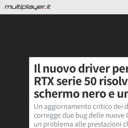
Il nuovo driver pe
RTX serie 50 risol
schermo nero e u
Un aggiornamento critico dei d
corregge due bug delle nuove G
un problema alle prestazioni 