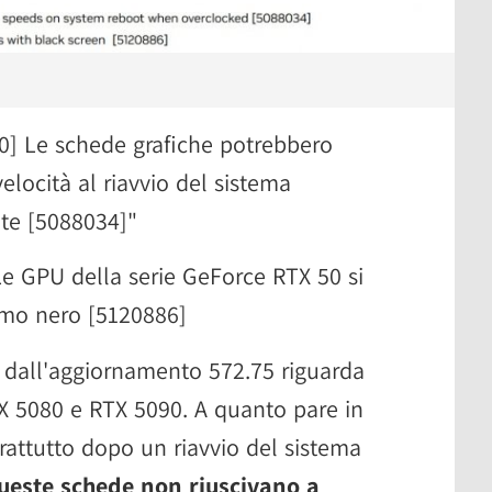
] Le schede grafiche potrebbero
elocità al riavvio del sistema
te [5088034]"
Le GPU della serie GeForce RTX 50 si
mo nero [5120886]
 dall'aggiornamento 572.75 riguarda
TX 5080 e RTX 5090. A quanto pare in
rattutto dopo un riavvio del sistema
ueste schede non riuscivano a