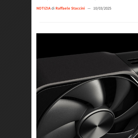
NOTIZIA
di
Raffaele Staccini
—
10/03/2025