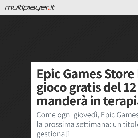
Epic Games Store 
gioco gratis del 12
manderà in terapi
Come ogni giovedì, Epic Games
la prossima settimana: un titol
gestionali.