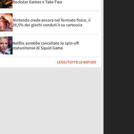
Rockstar Games e Take-Two
Nintendo crede ancora nel formato fisico, il
38,5% dei giochi venduti è su cartuccia
Netflix avrebbe cancellato lo spin-off
statunitense di Squid Game
LEGGI TUTTE LE NOTIZIE