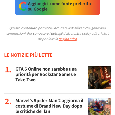
Aggiungici come fonte preferita
su Google
Questo contenuto potrebbe includere link affiliati che generano
commissioni.
Per conoscere i dettagli della nostra policy editoriale, è
disponibile la
pagina etica
.
LE NOTIZIE PIÙ LETTE
GTA 6 Online non sarebbe una
priorità per Rockstar Games e
Take-Two
Marvel's Spider-Man 2 aggiorna il
costume di Brand New Day dopo
le critiche dei fan