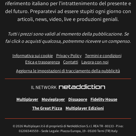
riferimento italiano per l'intrattenimento del presente e
del futuro. Preparatevi ad essere stupiti ogni giorno con
articoli, news, video, live e produzioni geniali.
Tutti i prezzi sono validi al momento della pubblicazione. Se
fai click o acquisti qualcosa, potremmo ricevere un compenso.
Informativa sui cookie
Privacy Policy
Termini e condizioni
Etica e trasparenza
Contatti
Lavora con noi
Aggiorna le impostazioni di tracciamento della pubblicità
IL NETWORK
Multiplayer
Movieplayer
Dissapore
Fidelity House
The Great Pizza
Multiplayer Edizioni
© 2026 Multiplayer.it è di proprietà di NetAddiction S.r.l. REA TR - 80133 - P.iva:
01206540559 – Sede Legale: Piazza Europa, 19 - 05100 Terni (TR) Italy