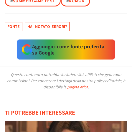
#
SUMMER GAME FEST
#
RUMOR
FONTE
HAI NOTATO ERRORI?
Aggiungici come fonte preferita
su Google
Questo contenuto potrebbe includere link affiliati che generano
commissioni.
Per conoscere i dettagli della nostra policy editoriale, è
disponibile la
pagina etica
.
TI POTREBBE INTERESSARE