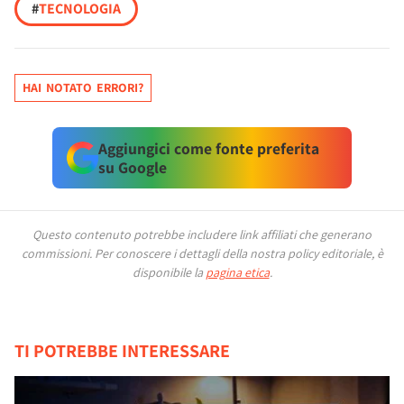
#
TECNOLOGIA
HAI NOTATO ERRORI?
Aggiungici come fonte preferita
su Google
Questo contenuto potrebbe includere link affiliati che generano
commissioni.
Per conoscere i dettagli della nostra policy editoriale, è
disponibile la
pagina etica
.
TI POTREBBE INTERESSARE