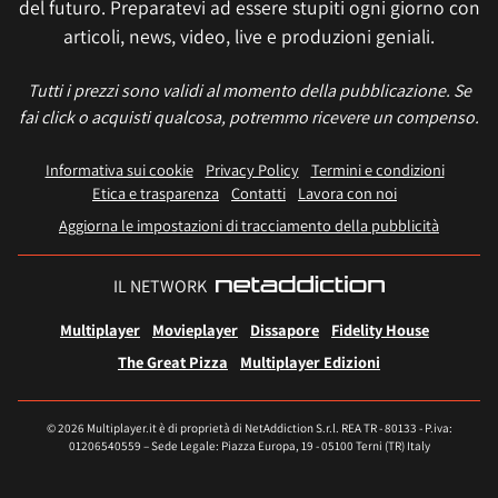
del futuro. Preparatevi ad essere stupiti ogni giorno con
articoli, news, video, live e produzioni geniali.
Tutti i prezzi sono validi al momento della pubblicazione. Se
fai click o acquisti qualcosa, potremmo ricevere un compenso.
Informativa sui cookie
Privacy Policy
Termini e condizioni
Etica e trasparenza
Contatti
Lavora con noi
Aggiorna le impostazioni di tracciamento della pubblicità
IL NETWORK
Multiplayer
Movieplayer
Dissapore
Fidelity House
The Great Pizza
Multiplayer Edizioni
© 2026 Multiplayer.it è di proprietà di NetAddiction S.r.l. REA TR - 80133 - P.iva:
01206540559 – Sede Legale: Piazza Europa, 19 - 05100 Terni (TR) Italy