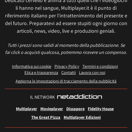
Dedicato cervello e anima a tutti quelli che i videogiochi
li hanno nel sangue, Multiplayer.it è il punto di
riferimento italiano per l'intrattenimento del presente e
del futuro. Preparatevi ad essere stupiti ogni giorno con
articoli, news, video, live e produzioni geniali.
Tutti i prezzi sono validi al momento della pubblicazione. Se
fai click o acquisti qualcosa, potremmo ricevere un compenso.
Informativa sui cookie
Privacy Policy
Termini e condizioni
Etica e trasparenza
Contatti
Lavora con noi
Aggiorna le impostazioni di tracciamento della pubblicità
IL NETWORK
Multiplayer
Movieplayer
Dissapore
Fidelity House
The Great Pizza
Multiplayer Edizioni