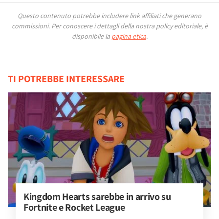
Questo contenuto potrebbe includere link affiliati che generano
commissioni.
Per conoscere i dettagli della nostra policy editoriale, è
disponibile la
pagina etica
.
TI POTREBBE INTERESSARE
Kingdom Hearts sarebbe in arrivo su 
Fortnite e Rocket League