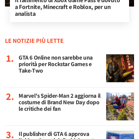
Il fallimento di Xbox Game Pass è dovuto 
a Fortnite, Minecraft e Roblox, per un 
analista
LE NOTIZIE PIÙ LETTE
GTA 6 Online non sarebbe una
priorità per Rockstar Games e
Take-Two
Marvel's Spider-Man 2 aggiorna il
costume di Brand New Day dopo
le critiche dei fan
Il publisher di GTA 6 approva