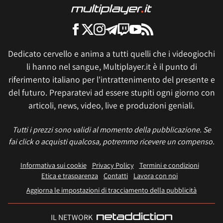
Dedicato cervello e anima a tutti quelli che i videogiochi
li hanno nel sangue, Multiplayer.it è il punto di
riferimento italiano per l'intrattenimento del presente e
del futuro. Preparatevi ad essere stupiti ogni giorno con
articoli, news, video, live e produzioni geniali.
Tutti i prezzi sono validi al momento della pubblicazione. Se
fai click o acquisti qualcosa, potremmo ricevere un compenso.
Informativa sui cookie
Privacy Policy
Termini e condizioni
Etica e trasparenza
Contatti
Lavora con noi
Aggiorna le impostazioni di tracciamento della pubblicità
IL NETWORK