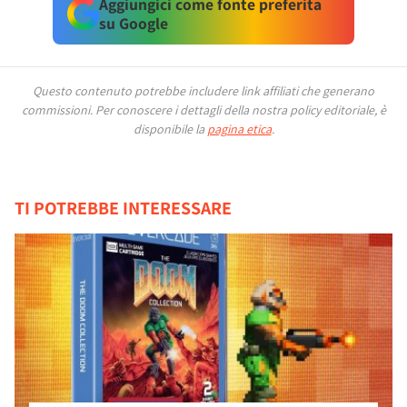
Aggiungici come fonte preferita
su Google
Questo contenuto potrebbe includere link affiliati che generano
commissioni.
Per conoscere i dettagli della nostra policy editoriale, è
disponibile la
pagina etica
.
TI POTREBBE INTERESSARE