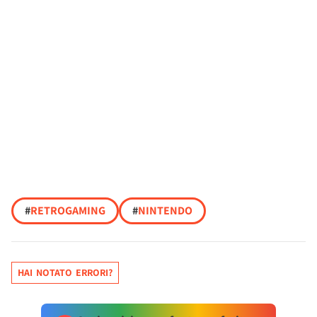
#
RETROGAMING
#
NINTENDO
HAI NOTATO ERRORI?