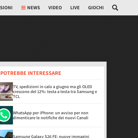
SIONI
NEWS
VIDEO
LIVE
GIOCHI
I POTREBBE INTERESSARE
TV, spedizioni in calo a giugno ma gli OLED
crescono del 12%: testa a testa tra Samsung e
TCL
WhatsApp per iPhone: un avviso per non
dimenticare le notifiche dei nuovi Canali
Samsung Galaxy S26 FE: nuove immagini