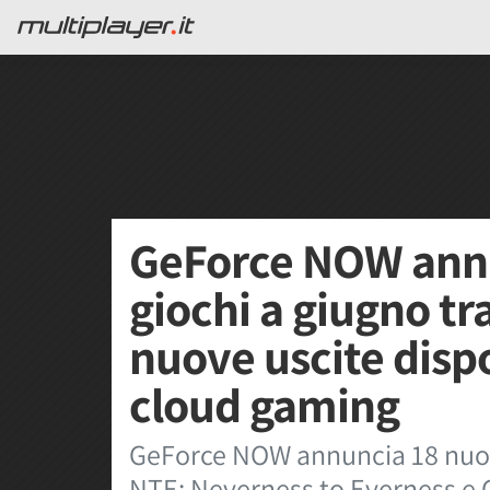
GeForce NOW annu
giochi a giugno t
nuove uscite dispo
cloud gaming
GeForce NOW annuncia 18 nuovi 
NTE: Neverness to Everness e G