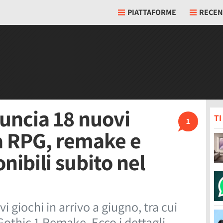
PIATTAFORME
RECEN
ncia 18 nuovi
T
1
ra RPG, remake e
nibili subito nel
giochi in arrivo a giugno, tra cui
othic 1 Remake. Ecco i dettagli.