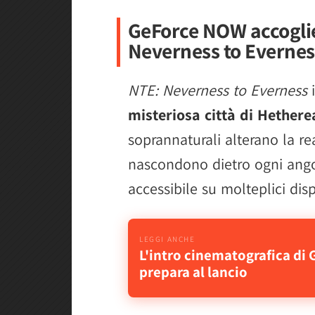
GeForce NOW accoglie
Neverness to Evernes
NTE: Neverness to Everness
i
misteriosa città di Hethere
soprannaturali alterano la rea
nascondono dietro ogni angol
accessibile su molteplici disp
L'intro cinematografica di 
prepara al lancio