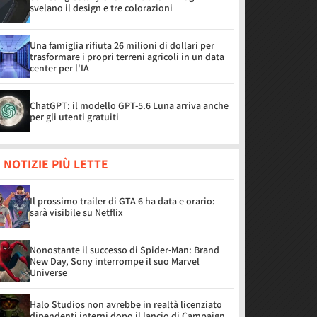
svelano il design e tre colorazioni
Una famiglia rifiuta 26 milioni di dollari per
trasformare i propri terreni agricoli in un data
center per l'IA
ChatGPT: il modello GPT-5.6 Luna arriva anche
per gli utenti gratuiti
 NOTIZIE PIÙ LETTE
Il prossimo trailer di GTA 6 ha data e orario:
sarà visibile su Netflix
Nonostante il successo di Spider-Man: Brand
New Day, Sony interrompe il suo Marvel
Universe
Halo Studios non avrebbe in realtà licenziato
dipendenti interni dopo il lancio di Campaign