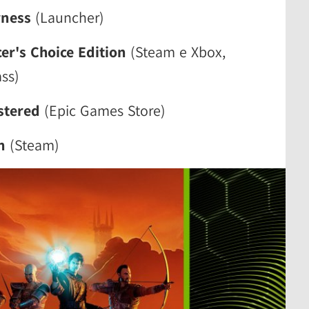
rness
(Launcher)
er's Choice Edition
(Steam e Xbox,
ss)
stered
(Epic Games Store)
n
(Steam)