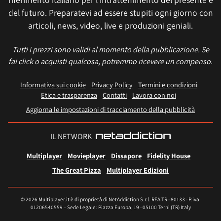
del futuro. Preparatevi ad essere stupiti ogni giorno con
articoli, news, video, live e produzioni geniali.
Tutti i prezzi sono validi al momento della pubblicazione. Se
fai click o acquisti qualcosa, potremmo ricevere un compenso.
Informativa sui cookie
Privacy Policy
Termini e condizioni
Etica e trasparenza
Contatti
Lavora con noi
Aggiorna le impostazioni di tracciamento della pubblicità
IL NETWORK
Multiplayer
Movieplayer
Dissapore
Fidelity House
The Great Pizza
Multiplayer Edizioni
© 2026 Multiplayer.it è di proprietà di NetAddiction S.r.l. REA TR - 80133 - P.iva:
01206540559 – Sede Legale: Piazza Europa, 19 - 05100 Terni (TR) Italy