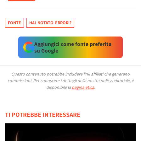
FONTE
HAI NOTATO ERRORI?
Aggiungici come fonte preferita
su Google
Questo contenuto potrebbe includere link affiliati che generano
commissioni.
Per conoscere i dettagli della nostra policy editoriale, è
disponibile la
pagina etica
.
TI POTREBBE INTERESSARE