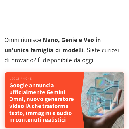
Omni riunisce
Nano, Genie e Veo in
un'unica famiglia di modelli
. Siete curiosi
di provarlo? È disponibile da oggi!
Google annuncia
ufficialmente Gemini
Omni, nuovo generatore
video IA che trasforma
testo, immagini e audio
in contenuti realistici