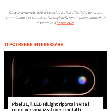
Questo contenuto potrebbe includere link affiliati che generano
commissioni.
Per conoscere i dettagli della nostra policy editoriale, è
disponibile la
pagina etica
.
TI POTREBBE INTERESSARE
Pixel 11, il LED HiLight riporta in vita i 
colori personalizzati per i contatti