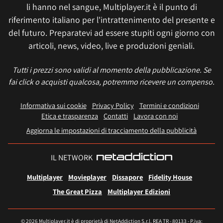
li hanno nel sangue, Multiplayer.it è il punto di
riferimento italiano per l'intrattenimento del presente e
del futuro. Preparatevi ad essere stupiti ogni giorno con
articoli, news, video, live e produzioni geniali.
Tutti i prezzi sono validi al momento della pubblicazione. Se
fai click o acquisti qualcosa, potremmo ricevere un compenso.
Informativa sui cookie
Privacy Policy
Termini e condizioni
Etica e trasparenza
Contatti
Lavora con noi
Aggiorna le impostazioni di tracciamento della pubblicità
IL NETWORK
Multiplayer
Movieplayer
Dissapore
Fidelity House
The Great Pizza
Multiplayer Edizioni
© 2026 Multiplayer.it è di proprietà di NetAddiction S.r.l. REA TR - 80133 - P.iva: