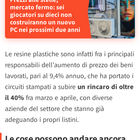
mercato fermo: sei
giocatori su dieci non
costruiranno un nuovo
PC nei prossimi due anni
Le resine plastiche sono infatti fra i principali
responsabili dell'aumento di prezzo dei beni
lavorati, pari al 9,4% annuo, che ha portato i
circuiti stampati a subire
un rincaro di oltre
il 40%
fra marzo e aprile, con diverse
aziende del settore che stanno già
adeguando i propri listini.
Le cose possono andare ancora