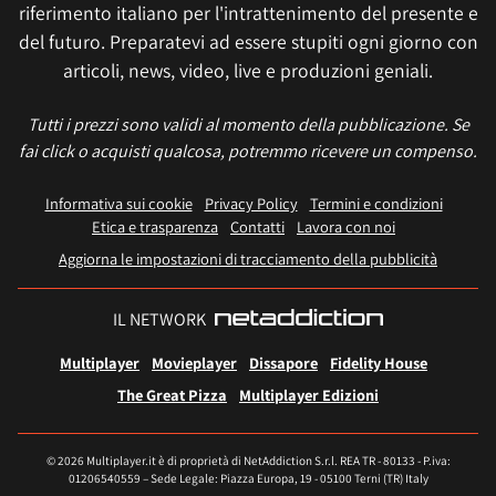
riferimento italiano per l'intrattenimento del presente e
del futuro. Preparatevi ad essere stupiti ogni giorno con
articoli, news, video, live e produzioni geniali.
Tutti i prezzi sono validi al momento della pubblicazione. Se
fai click o acquisti qualcosa, potremmo ricevere un compenso.
Informativa sui cookie
Privacy Policy
Termini e condizioni
Etica e trasparenza
Contatti
Lavora con noi
Aggiorna le impostazioni di tracciamento della pubblicità
IL NETWORK
Multiplayer
Movieplayer
Dissapore
Fidelity House
The Great Pizza
Multiplayer Edizioni
© 2026 Multiplayer.it è di proprietà di NetAddiction S.r.l. REA TR - 80133 - P.iva:
01206540559 – Sede Legale: Piazza Europa, 19 - 05100 Terni (TR) Italy