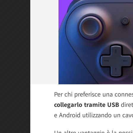
Per chi preferisce una conne
collegarlo tramite USB
dire
e Android utilizzando un cav
Un altro vantaggio è la poss