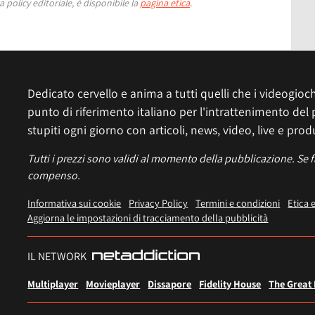
 policy editoriale, è disponibile la
pagina etica
.
Dedicato cervello e anima a tutti quelli che i videogiochi
punto di riferimento italiano per l'intrattenimento del 
stupiti ogni giorno con articoli, news, video, live e prod
Tutti i prezzi sono validi al momento della pubblicazione. Se 
compenso.
Informativa sui cookie
Privacy Policy
Termini e condizioni
Etica 
Aggiorna le impostazioni di tracciamento della pubblicità
IL NETWORK
Multiplayer
Movieplayer
Dissapore
Fidelity House
The Great