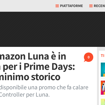
PIATTAFORME
RECEN
Amazon Luna è in
T
0
 per i Prime Days:
 minimo storico
disponibile una promo che fa calare
 Controller per Luna.