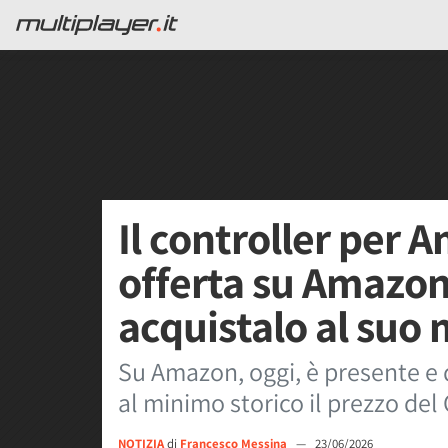
Il controller per 
offerta su Amazon
acquistalo al suo
Su Amazon, oggi, è presente e 
al minimo storico il prezzo del
NOTIZIA
di
Francesco Messina
—
23/06/2026