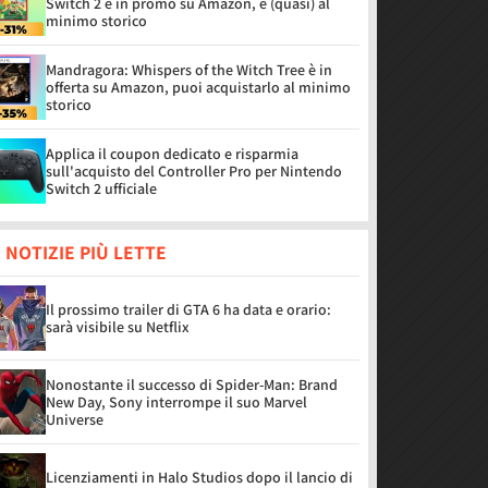
Switch 2 è in promo su Amazon, è (quasi) al
minimo storico
Mandragora: Whispers of the Witch Tree è in
offerta su Amazon, puoi acquistarlo al minimo
storico
Applica il coupon dedicato e risparmia
sull'acquisto del Controller Pro per Nintendo
Switch 2 ufficiale
 NOTIZIE PIÙ LETTE
Il prossimo trailer di GTA 6 ha data e orario:
sarà visibile su Netflix
Nonostante il successo di Spider-Man: Brand
New Day, Sony interrompe il suo Marvel
Universe
Licenziamenti in Halo Studios dopo il lancio di