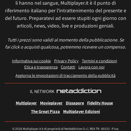
li hanno nel sangue, Multiplayer.it è il punto di
riferimento italiano per l'intrattenimento del presente e
del futuro. Preparatevi ad essere stupiti ogni giorno con
articoli, news, video, live e produzioni geniali.
Tutti i prezzi sono validi al momento della pubblicazione. Se
fai click o acquisti qualcosa, potremmo ricevere un compenso.
Informativa sui cookie
Privacy Policy
Termini e condizioni
Etica e trasparenza
Contatti
Lavora con noi
Aggiorna le impostazioni di tracciamento della pubblicità
IL NETWORK
Multiplayer
Movieplayer
Dissapore
Fidelity House
The Great Pizza
Multiplayer Edizioni
© 2026 Multiplayer.it è di proprietà di NetAddiction S.r.l. REA TR - 80133 - P.iva: