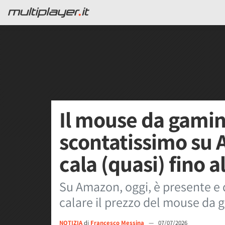
Il mouse da gamin
scontatissimo su 
cala (quasi) fino 
Su Amazon, oggi, è presente e 
calare il prezzo del mouse da 
NOTIZIA
di
Francesco Messina
—
07/07/2026