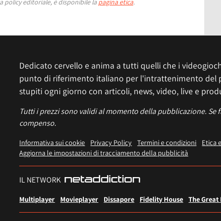
 policy editoriale, è disponibile la
pagina etica
.
Dedicato cervello e anima a tutti quelli che i videogiochi
punto di riferimento italiano per l'intrattenimento del 
stupiti ogni giorno con articoli, news, video, live e prod
Tutti i prezzi sono validi al momento della pubblicazione. Se 
compenso.
Informativa sui cookie
Privacy Policy
Termini e condizioni
Etica 
Aggiorna le impostazioni di tracciamento della pubblicità
IL NETWORK
Multiplayer
Movieplayer
Dissapore
Fidelity House
The Great