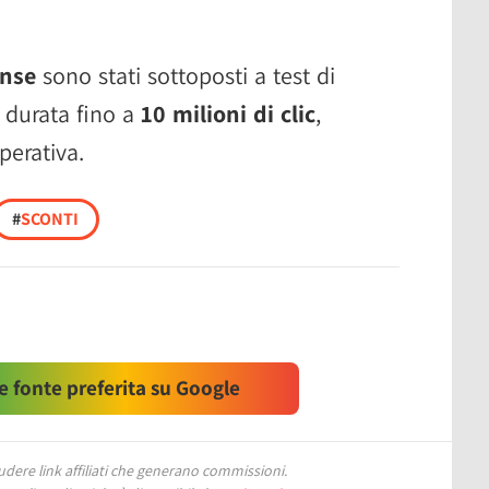
onse
sono stati sottoposti a test di
a durata fino a
10 milioni di clic
,
perativa.
#
SCONTI
 fonte preferita su Google
ere link affiliati che generano commissioni.