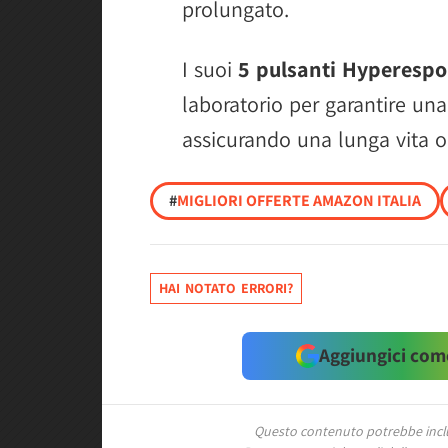
prolungato.
I suoi
5 pulsanti Hyperesp
laboratorio per garantire un
assicurando una lunga vita o
#
MIGLIORI OFFERTE AMAZON ITALIA
HAI NOTATO ERRORI?
Aggiungici come
Questo contenuto potrebbe includ