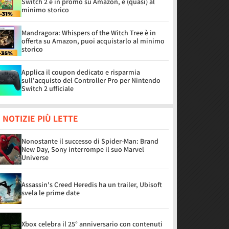
Switch 2 è in promo su Amazon, è (quasi) al
minimo storico
Mandragora: Whispers of the Witch Tree è in
offerta su Amazon, puoi acquistarlo al minimo
storico
Applica il coupon dedicato e risparmia
sull'acquisto del Controller Pro per Nintendo
Switch 2 ufficiale
 NOTIZIE PIÙ LETTE
Nonostante il successo di Spider-Man: Brand
New Day, Sony interrompe il suo Marvel
Universe
Assassin's Creed Heredis ha un trailer, Ubisoft
svela le prime date
Xbox celebra il 25° anniversario con contenuti