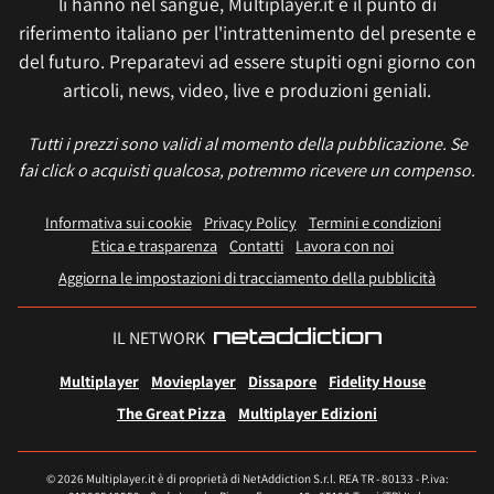
li hanno nel sangue, Multiplayer.it è il punto di
riferimento italiano per l'intrattenimento del presente e
del futuro. Preparatevi ad essere stupiti ogni giorno con
articoli, news, video, live e produzioni geniali.
Tutti i prezzi sono validi al momento della pubblicazione. Se
fai click o acquisti qualcosa, potremmo ricevere un compenso.
Informativa sui cookie
Privacy Policy
Termini e condizioni
Etica e trasparenza
Contatti
Lavora con noi
Aggiorna le impostazioni di tracciamento della pubblicità
IL NETWORK
Multiplayer
Movieplayer
Dissapore
Fidelity House
The Great Pizza
Multiplayer Edizioni
© 2026 Multiplayer.it è di proprietà di NetAddiction S.r.l. REA TR - 80133 - P.iva: