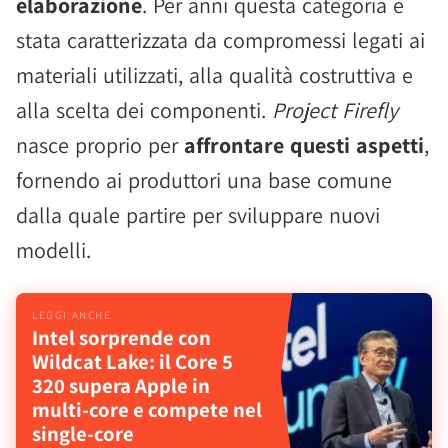
elaborazione
. Per anni questa categoria è
stata caratterizzata da compromessi legati ai
materiali utilizzati, alla qualità costruttiva e
alla scelta dei componenti.
Project Firefly
nasce proprio per
affrontare questi aspetti
,
fornendo ai produttori una base comune
dalla quale partire per sviluppare nuovi
modelli.
Intel sorprende con
Wildcat Lake: il Core 5
320 supera Apple in
multi-core e compete nel
single-core