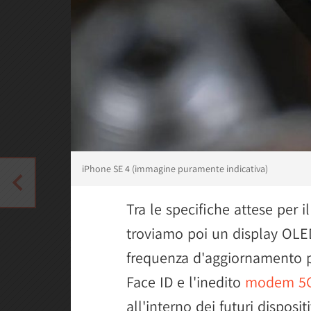
iPhone SE 4 (immagine puramente indicativa)
Tra le specifiche attese per 
troviamo poi un display OLED
frequenza d'aggiornamento pa
Face ID e l'inedito
modem 5G 
all'interno dei futuri disposi