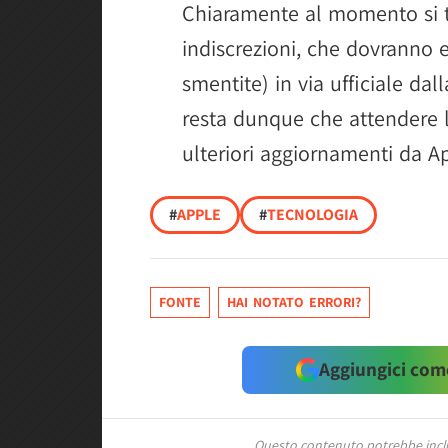
Chiaramente al momento si tr
indiscrezioni, che dovranno
smentite) in via ufficiale da
resta dunque che attendere l
ulteriori aggiornamenti da A
#
APPLE
#
TECNOLOGIA
FONTE
HAI NOTATO ERRORI?
Aggiungici come
Questo contenuto potrebbe includ