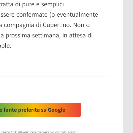
atta di pure e semplici
 essere confermate (o eventualmente
lla compagnia di Cupertino. Non ci
a prossima settimana, in attesa di
pple.
 fonte preferita su Google
ere link affiliati che generano commissioni.