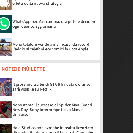
effetti della nuova strategia
WhatsApp per Mac cambia: ora potete decidere
ogni quanto aggiornarlo
Meno telefoni venduti ma incassi da record:
l'addio ai telefoni economici fa ricca Apple
 NOTIZIE PIÙ LETTE
Il prossimo trailer di GTA 6 ha data e orario:
sarà visibile su Netflix
Nonostante il successo di Spider-Man: Brand
New Day, Sony interrompe il suo Marvel
Universe
Halo Studios non avrebbe in realtà licenziato
dipendenti interni dopo il lancio di Campaign