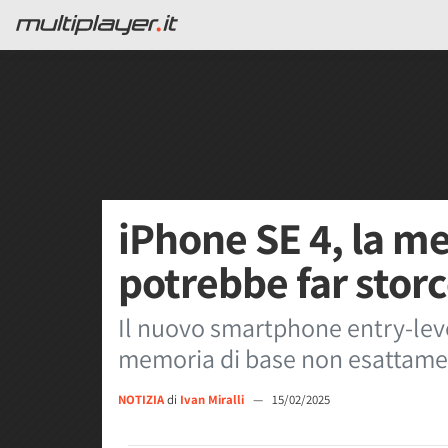
iPhone SE 4, la m
potrebbe far storc
Il nuovo smartphone entry-lev
memoria di base non esattament
NOTIZIA
di
Ivan Miralli
—
15/02/2025