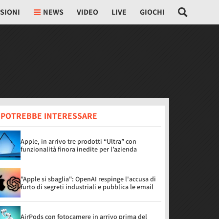
SIONI
NEWS
VIDEO
LIVE
GIOCHI
I POTREBBE INTERESSARE
Apple, in arrivo tre prodotti “Ultra” con
funzionalità finora inedite per l’azienda
"Apple si sbaglia": OpenAI respinge l'accusa di
furto di segreti industriali e pubblica le email
AirPods con fotocamere in arrivo prima del