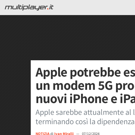
Apple potrebbe es
un modem 5G propr
nuovi iPhone e iP
Apple sarebbe attualmente al 
terminando così la dipendenz
NOTIZIA
di
Ivan Miralli
—
07/12/2024