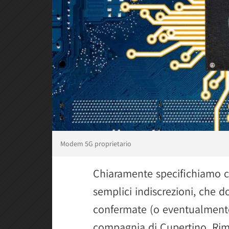
Modem 5G proprietario
Chiaramente specifichiamo c
semplici indiscrezioni, che 
confermate (o eventualmente
compagnia di Cupertino. Rim