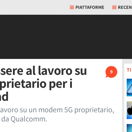
PIATTAFORME
RECEN
sere al lavoro su
T
9
ietario per i
ad
lavoro su un modem 5G proprietario,
a da Qualcomm.