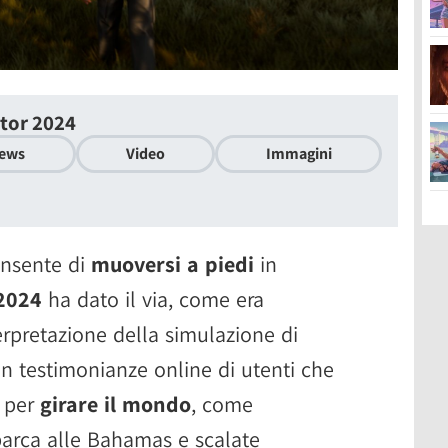
ator 2024
ews
Video
Immagini
onsente di
muoversi a piedi
in
 2024
ha dato il via, come era
erpretazione della simulazione di
on testimonianze online di utenti che
e per
girare il mondo
, come
barca alle Bahamas e scalate