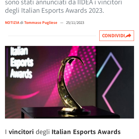
sono stati annunciati da IIDEA i vincitori
degli Italian Esports Awards 2023.
NOTIZIA
di
Tommaso Pugliese
—
25/11/2023
CONDIVIDI
I
vincitori
degli
Italian Esports Awards