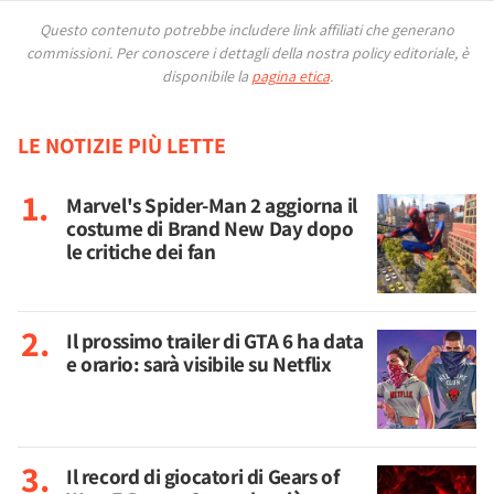
Questo contenuto potrebbe includere link affiliati che generano
commissioni.
Per conoscere i dettagli della nostra policy editoriale, è
disponibile la
pagina etica
.
LE NOTIZIE PIÙ LETTE
Marvel's Spider-Man 2 aggiorna il
costume di Brand New Day dopo
le critiche dei fan
Il prossimo trailer di GTA 6 ha data
e orario: sarà visibile su Netflix
Il record di giocatori di Gears of