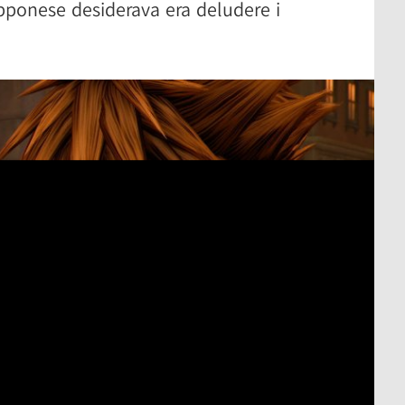
apponese desiderava era deludere i