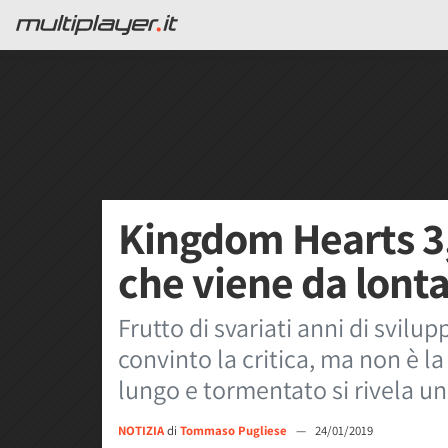
Kingdom Hearts 3,
che viene da lont
Frutto di svariati anni di svil
convinto la critica, ma non è l
lungo e tormentato si rivela un
NOTIZIA
di
Tommaso Pugliese
—
24/01/2019