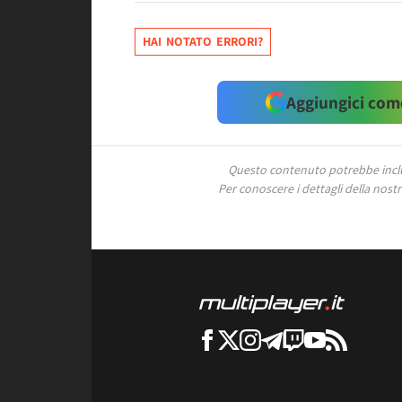
HAI NOTATO ERRORI?
Aggiungici come
Questo contenuto potrebbe includ
Per conoscere i dettagli della nostra