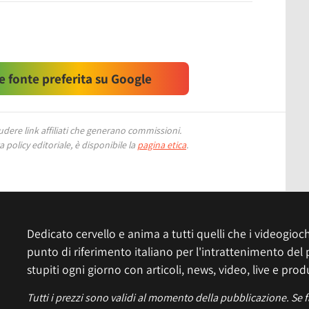
 fonte preferita su Google
ere link affiliati che generano commissioni.
 policy editoriale, è disponibile la
pagina etica
.
Dedicato cervello e anima a tutti quelli che i videogiochi
punto di riferimento italiano per l'intrattenimento del 
stupiti ogni giorno con articoli, news, video, live e prod
Tutti i prezzi sono validi al momento della pubblicazione. Se 