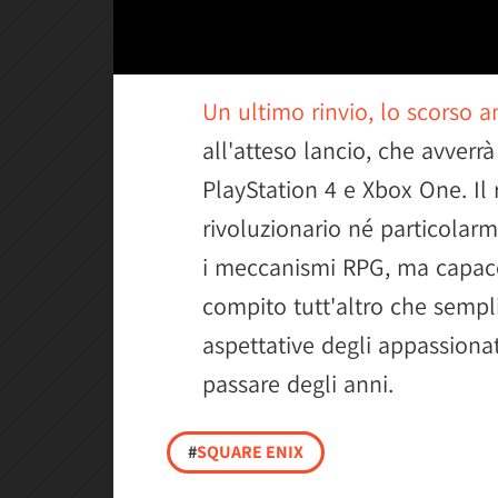
Un ultimo rinvio, lo scorso 
all'atteso lancio, che avverrà
PlayStation 4 e Xbox One. Il 
rivoluzionario né particola
i meccanismi RPG, ma capace 
compito tutt'altro che sempli
aspettative degli appassionat
passare degli anni.
#
SQUARE ENIX