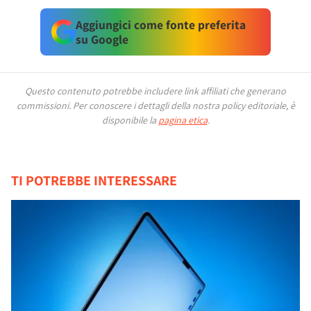
Aggiungici come fonte preferita
su Google
Questo contenuto potrebbe includere link affiliati che generano
commissioni.
Per conoscere i dettagli della nostra policy editoriale, è
disponibile la
pagina etica
.
TI POTREBBE INTERESSARE