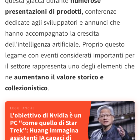
questa giacca durante
numerose
presentazioni di prodotti
, conferenze
dedicate agli sviluppatori e annunci che
hanno accompagnato la crescita
dell'intelligenza artificiale. Proprio questo
legame con eventi considerati importanti per
il settore rappresenta uno degli elementi che
ne
aumentano il valore storico e
collezionistico
.
L'obiettivo di Nvidia è un
PC "come quello di Star
Trek": Huang immagina
assistenti IA capaci di