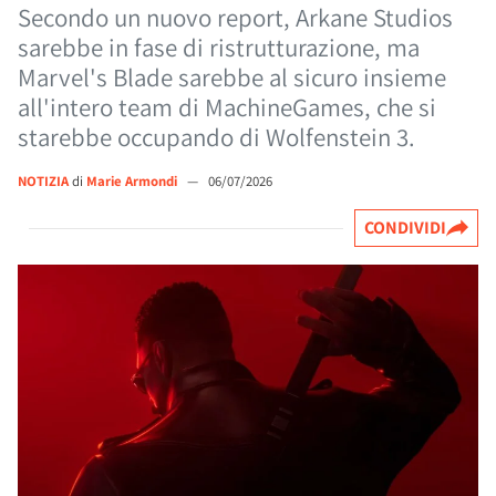
Secondo un nuovo report, Arkane Studios
sarebbe in fase di ristrutturazione, ma
Marvel's Blade sarebbe al sicuro insieme
all'intero team di MachineGames, che si
starebbe occupando di Wolfenstein 3.
NOTIZIA
di
Marie Armondi
—
06/07/2026
CONDIVIDI