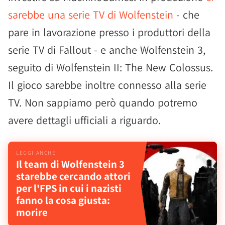
sarebbe una serie TV di Wolfenstein
- che
pare in lavorazione presso i produttori della
serie TV di Fallout - e anche Wolfenstein 3,
seguito di Wolfenstein II: The New Colossus.
Il gioco sarebbe inoltre connesso alla serie
TV. Non sappiamo però quando potremo
avere dettagli ufficiali a riguardo.
Il team di Wolfenstein 3
starebbe cercando attori
per l'FPS in cui i nazisti
fanno la cosa giusta:
morire