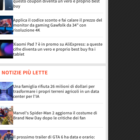
questo coupon diventa un vero e proprio best
buy
Applica il codice sconto e fai calare il prezzo del
monitor da gaming Gawfolk da 34" con
risoluzione 4K
Xiaomi Pad 7 è in promo su AliExpress: a queste
cifre diventa un vero e proprio best buy fra i
tablet
 NOTIZIE PIÙ LETTE
Una famiglia rifiuta 26 milioni di dollari per
trasformare i propri terreni agricoli in un data
center per l'IA
Marvel's Spider-Man 2 aggiorna il costume di
Brand New Day dopo le critiche dei fan
Il prossimo trailer di GTA 6 ha data e orario: