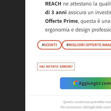
REACH
ne attestano la quali
di 3 anni
assicura un invest
Offerte Prime
, questa è una
ergonomia e design professio
#
SCONTI
#
MIGLIORI OFFERTE AMAZ
HAI NOTATO ERRORI?
Aggiungici come
Questo contenuto potrebbe includ
Per conoscere i dettagli della nostra