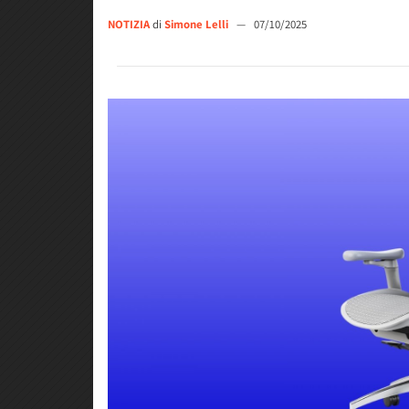
NOTIZIA
di
Simone Lelli
—
07/10/2025