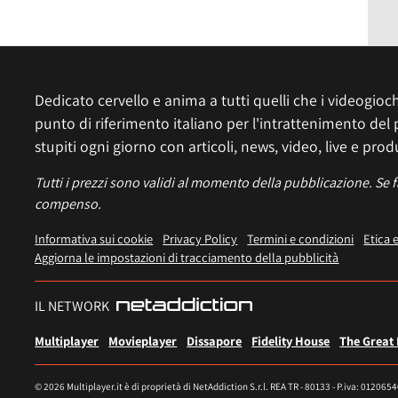
Dedicato cervello e anima a tutti quelli che i videogiochi
punto di riferimento italiano per l'intrattenimento del 
stupiti ogni giorno con articoli, news, video, live e prod
Tutti i prezzi sono validi al momento della pubblicazione. Se 
compenso.
Informativa sui cookie
Privacy Policy
Termini e condizioni
Etica 
Aggiorna le impostazioni di tracciamento della pubblicità
IL NETWORK
Multiplayer
Movieplayer
Dissapore
Fidelity House
The Great
© 2026 Multiplayer.it è di proprietà di NetAddiction S.r.l. REA TR - 80133 - P.iva: 012065