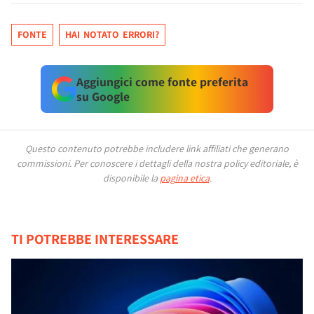
FONTE
HAI NOTATO ERRORI?
Aggiungici come fonte preferita
su Google
Questo contenuto potrebbe includere link affiliati che generano
commissioni.
Per conoscere i dettagli della nostra policy editoriale, è
disponibile la
pagina etica
.
TI POTREBBE INTERESSARE