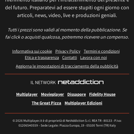
del futuro. Preparatevi ad essere stupiti ogni giorno con
articoli, news, video, live e produzioni geniali.
Tutti i prezzi sono validi al momento della pubblicazione. Se
fai click o acquisti qualcosa, potremmo ricevere un compenso.
Informativa sui cookie
Privacy Policy
Termini e condizioni
Etica e trasparenza
Contatti
Lavora con noi
Aggiorna le impostazioni di tracciamento della pubblicità
IL NETWORK
Multiplayer
Movieplayer
Dissapore
Fidelity House
The Great Pizza
Multiplayer Edizioni
© 2026 Multiplayer.it è di proprietà di NetAddiction S.r.l. REA TR - 80133 - P.iva:
01206540559 – Sede Legale: Piazza Europa, 19 - 05100 Terni (TR) Italy