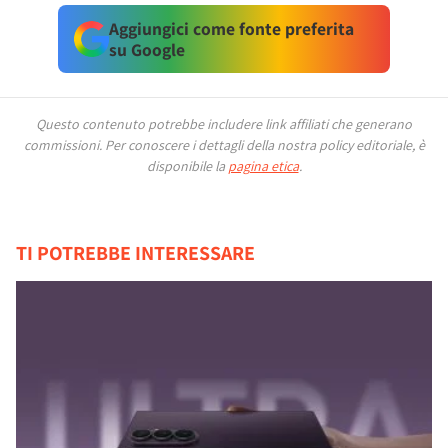
Aggiungici come fonte preferita
su Google
Questo contenuto potrebbe includere link affiliati che generano
commissioni.
Per conoscere i dettagli della nostra policy editoriale, è
disponibile la
pagina etica
.
TI POTREBBE INTERESSARE