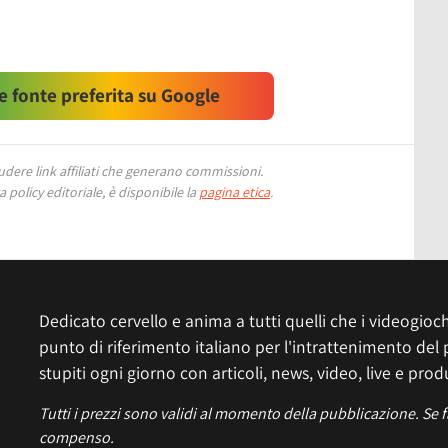
 fonte preferita su Google
ere link affiliati che generano commissioni.
 policy editoriale, è disponibile la
pagina etica
.
Dedicato cervello e anima a tutti quelli che i videogiochi
punto di riferimento italiano per l'intrattenimento del 
stupiti ogni giorno con articoli, news, video, live e prod
Tutti i prezzi sono validi al momento della pubblicazione. Se 
compenso.