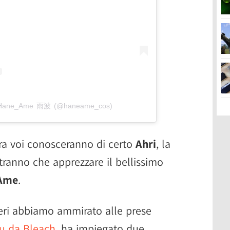
a Hane_Ame 雨波 (@haneame_cos)
ra voi conosceranno di certo
Ahri
, la
ranno che apprezzare il bellissimo
Ame
.
eri abbiamo ammirato alle prese
ku da Bleach
, ha impiegato due