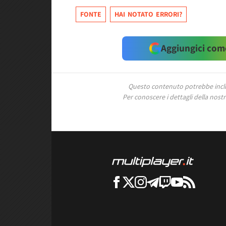
FONTE
HAI NOTATO ERRORI?
Aggiungici come
Questo contenuto potrebbe includ
Per conoscere i dettagli della nostra