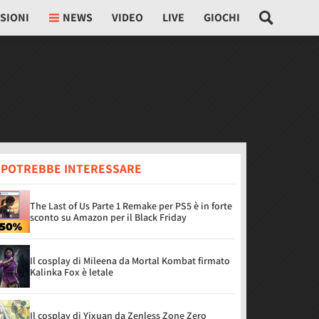
SIONI
NEWS
VIDEO
LIVE
GIOCHI
I POTREBBE INTERESSARE
The Last of Us Parte 1 Remake per PS5 è in forte
sconto su Amazon per il Black Friday
Il cosplay di Mileena da Mortal Kombat firmato
Kalinka Fox è letale
Il cosplay di Yixuan da Zenless Zone Zero