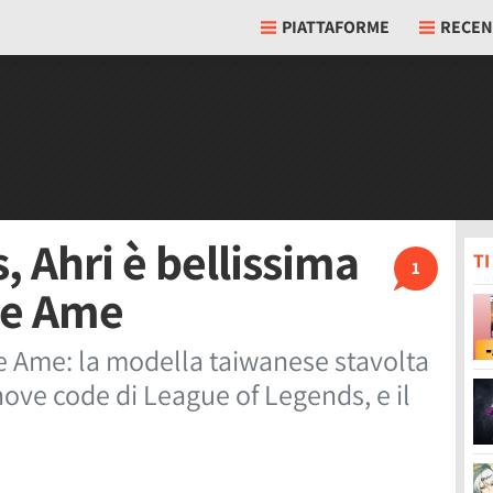
PIATTAFORME
RECEN
 Ahri è bellissima
T
1
ne Ame
ne Ame: la modella taiwanese stavolta
 nove code di League of Legends, e il