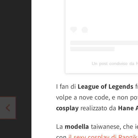
Un post condiviso d
I fan di
League of Legends
f
volpe a nove code, e non pot
cosplay
realizzato da
Hane 
La
modella
taiwanese, che i
con
il sexy cosplay di Rangi