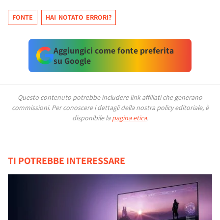
FONTE
HAI NOTATO ERRORI?
Aggiungici come fonte preferita
su Google
Questo contenuto potrebbe includere link affiliati che generano
commissioni.
Per conoscere i dettagli della nostra policy editoriale, è
disponibile la
pagina etica
.
TI POTREBBE INTERESSARE