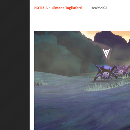
NOTIZIA
di
Simone Tagliaferri
—
18/09/2025