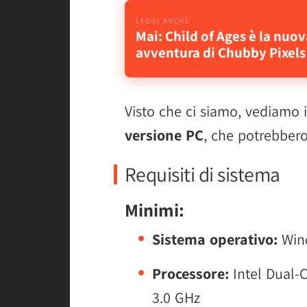
Mai: Child of Ages è la nuov
avventura di Chubby Pixels
Visto che ci siamo, vediamo 
versione PC
, che potrebbero 
Requisiti di sistema
Minimi:
Sistema operativo:
Wind
Processore:
Intel Dual-
3.0 GHz