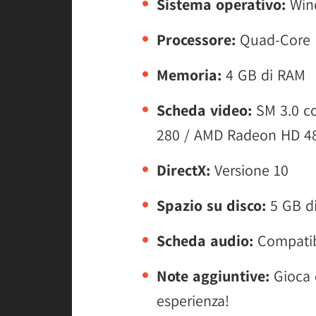
Sistema operativo:
Wind
Processore:
Quad-Core
Memoria:
4 GB di RAM
Scheda video:
SM 3.0 c
280 / AMD Radeon HD 48
DirectX:
Versione 10
Spazio su disco:
5 GB di
Scheda audio:
Compatib
Note aggiuntive:
Gioca c
esperienza!