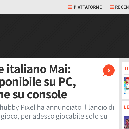
PIATTAFORME
RECEN
 italiano Mai:
T
5
sponibile su PC,
he su console
Chubby Pixel ha annunciato il lancio di
LE
o gioco, per adesso giocabile solo su