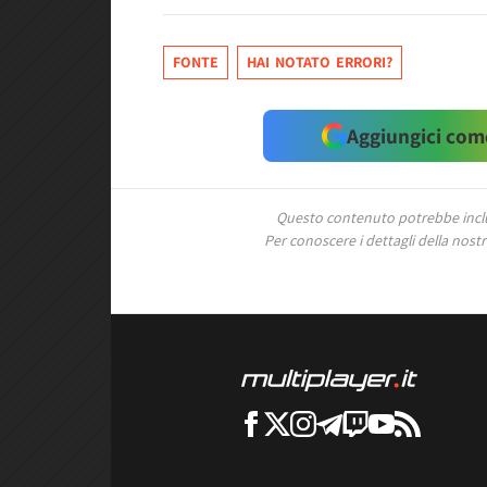
FONTE
HAI NOTATO ERRORI?
Aggiungici come
Questo contenuto potrebbe includ
Per conoscere i dettagli della nostra