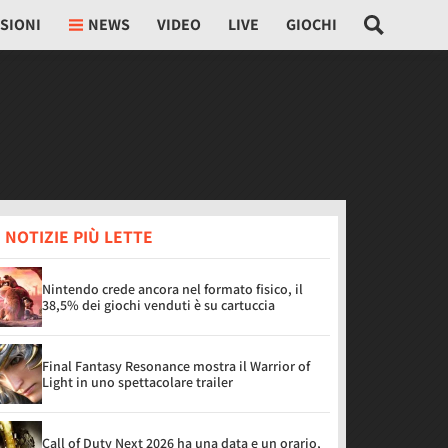
SIONI
NEWS
VIDEO
LIVE
GIOCHI
 NOTIZIE PIÙ LETTE
Nintendo crede ancora nel formato fisico, il
38,5% dei giochi venduti è su cartuccia
Final Fantasy Resonance mostra il Warrior of
Light in uno spettacolare trailer
Call of Duty Next 2026 ha una data e un orario,