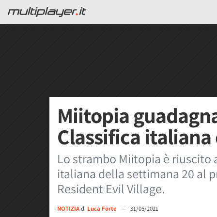
Miitopia guadagna 
Classifica italian
Lo strambo Miitopia è riuscito a
italiana della settimana 20 al 
Resident Evil Village.
NOTIZIA
di
Luca Forte
—
31/05/2021