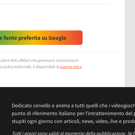
 fonte preferita su Google
ere link affiliati che generano commissioni.
 policy editoriale, è disponibile la
pagina etica
.
Dedicato cervello e anima a tutti quelli che i videogiochi
punto di riferimento italiano per l'intrattenimento del 
stupiti ogni giorno con articoli, news, video, live e prod
Tutti i prezzi sono validi al momento della pubblicazione. Se 